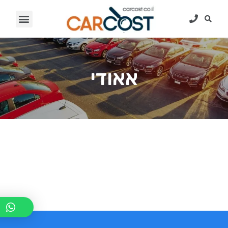
אאודי