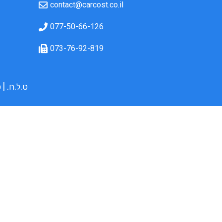
contact@carcost.co.il
077-50-66-126
073-76-92-819
ט.ל.ח. | כל התמו