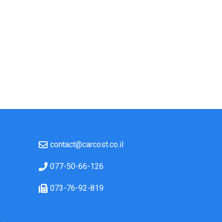
contact@carcost.co.il
077-50-66-126
073-76-92-819