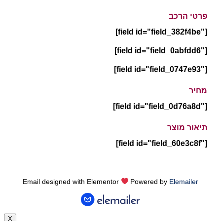
פרטי הרכב
[field id="field_382f4be"]
[field id="field_0abfdd6"]
[field id="field_0747e93"]
מחיר
[field id="field_0d76a8d"]
תיאור מוצר
[field id="field_60e3c8f"]
Email designed with Elementor
Powered by
Elemailer
X