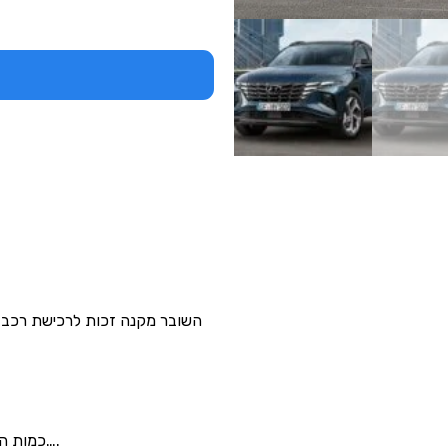
השובר מקנה זכות לרכישת רכב 
כמות הרכבים המוצעת מוגבלת-מהר\י שלא תפספס\י….