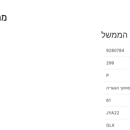
מנ
9280784
299
P
סוזוקי הונגריה
61
JYA22
GLX