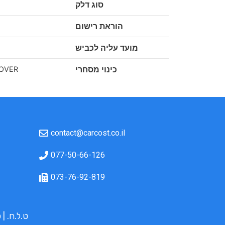
סוג דלק
הוראת רישום
מועד עליה לכביש
כינוי מסחרי
OVER
contact@carcost.co.il
077-50-66-126
073-76-92-819
ט.ל.ח. | כל התמו