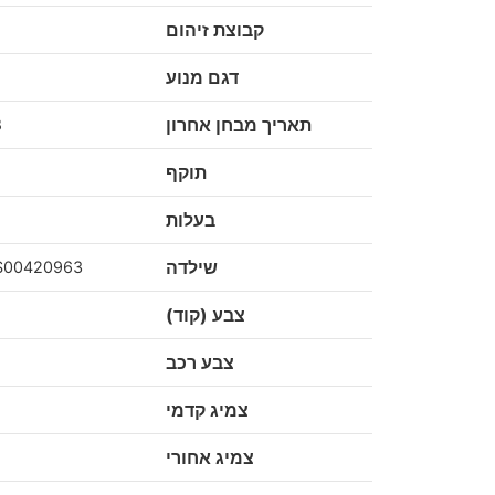
קבוצת זיהום
דגם מנוע
תאריך מבחן אחרון
8
תוקף
בעלות
שילדה
S00420963
צבע (קוד)
צבע רכב
צמיג קדמי
צמיג אחורי