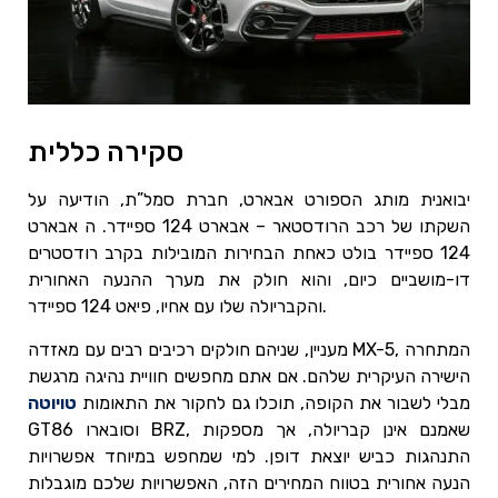
סקירה כללית
יבואנית מותג הספורט אבארט, חברת סמל”ת, הודיעה על
השקתו של רכב הרודסטאר – אבארט 124 ספיידר. ה אבארט
124 ספיידר בולט כאחת הבחירות המובילות בקרב רודסטרים
דו-מושביים כיום, והוא חולק את מערך ההנעה האחורית
והקבריולה שלו עם אחיו, פיאט 124 ספיידר.
מעניין, שניהם חולקים רכיבים רבים עם מאזדה MX-5, המתחרה
הישירה העיקרית שלהם. אם אתם מחפשים חוויית נהיגה מרגשת
מבלי לשבור את הקופה, תוכלו גם לחקור את התאומות
טויוטה
GT86 וסובארו BRZ, שאמנם אינן קבריולה, אך מספקות
התנהגות כביש יוצאת דופן. למי שמחפש במיוחד אפשרויות
הנעה אחורית בטווח המחירים הזה, האפשרויות שלכם מוגבלות