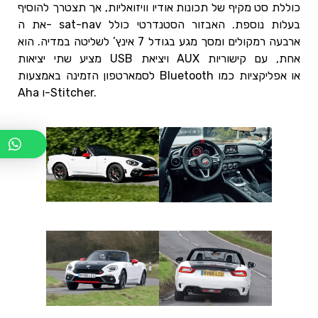
כוללת סט מקיף של תכונות אודיו וויזואליות, אך תצטרך להוסיף
את ה- sat-nav בעלות נוספת. האבזור הסטנדרטי כולל
ארבעה רמקולים ומסך מגע בגודל 7 אינץ’ לשליטה במדיה. הוא
מציע שתי יציאות USB ויציאת AUX אחת, עם קישוריות
לסמארטפון הזמינה באמצעות Bluetooth או אפליקציות כמו
Aha ו-Stitcher.