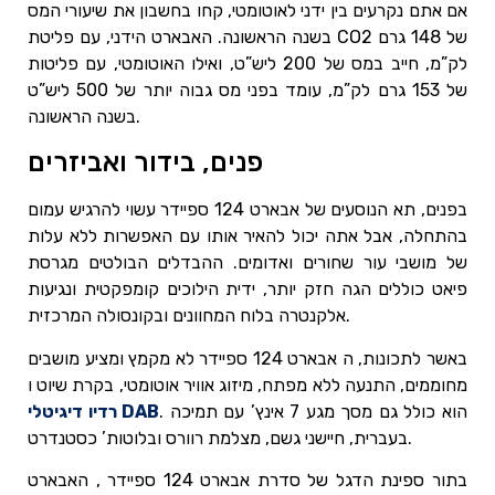
אם אתם נקרעים בין ידני לאוטומטי, קחו בחשבון את שיעורי המס
בשנה הראשונה. האבארט הידני, עם פליטת CO2 של 148 גרם
לק”מ, חייב במס של 200 ליש”ט, ואילו האוטומטי, עם פליטות
של 153 גרם לק”מ, עומד בפני מס גבוה יותר של 500 ליש”ט
בשנה הראשונה.
פנים, בידור ואביזרים
בפנים, תא הנוסעים של אבארט 124 ספיידר עשוי להרגיש עמום
בהתחלה, אבל אתה יכול להאיר אותו עם האפשרות ללא עלות
של מושבי עור שחורים ואדומים. ההבדלים הבולטים מגרסת
פיאט כוללים הגה חזק יותר, ידית הילוכים קומפקטית ונגיעות
אלקנטרה בלוח המחוונים ובקונסולה המרכזית.
באשר לתכונות, ה אבארט 124 ספיידר לא מקמץ ומציע מושבים
מחוממים, התנעה ללא מפתח, מיזוג אוויר אוטומטי, בקרת שיוט ו
. הוא כולל גם מסך מגע 7 אינץ’ עם תמיכה
רדיו דיגיטלי DAB
בעברית, חיישני גשם, מצלמת רוורס ובלוטות’ כסטנדרט.
בתור ספינת הדגל של סדרת אבארט 124 ספיידר , האבארט