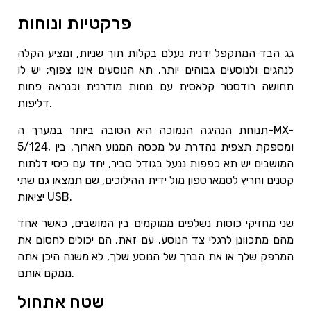
פרקטיות ונוחות
גג הבד המתקפל ידנית נעלם בקלות תוך שניות, ומציע הקלה
לנהגים ולנוסעים גבוהים יותר. תא הנוסעים אינו צפוף; יש לו
תחושה רודסטר קלאסית עם נוחות מודרנית וכנראה פחות
דליפות.
תנוחת הנהיגה הנמוכה היא הטובה ביותר במערך ה-MX-
5/124, ומספקת תצפית נהדרת על מכסה המנוע הארוך. בין
המושבים יש תא כפפות ננעל בגודל סביר, יחד עם כיסי דלתות
קטנים וחריץ לסמארטפון מול ידית ההילוכים, שם תמצאו גם שתי
יציאות USB.
שני מחזיקי כוסות נשלפים ממוקמים בין המושבים, כאשר אחד
מהם מתכוונן לרגלי צד הנוסע. עם זאת, הם יכולים לחסום את
המרפק שלך או את הברך של הנוסע שלך, לא משנה היכן אתה
ממקם אותם.
שטח אתחול