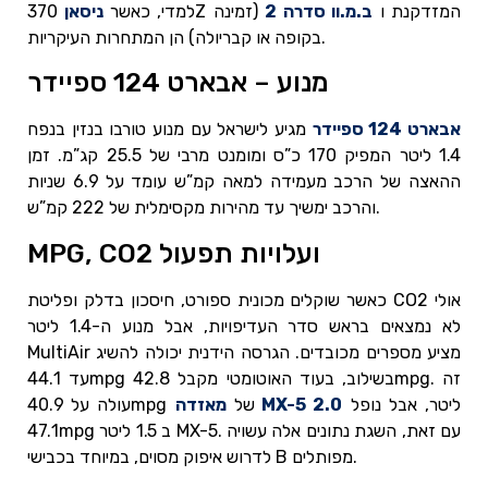
370Z המזדקנת ו
ב.מ.וו סדרה 2
(זמינה
למדי, כאשר
ניסאן
בקופה או קבריולה) הן המתחרות העיקריות.
מנוע – אבארט 124 ספיידר
אבארט 124 ספיידר
מגיע לישראל עם מנוע טורבו בנזין בנפח
1.4 ליטר המפיק 170 כ”ס ומומנט מרבי של 25.5 קג”מ. זמן
ההאצה של הרכב מעמידה למאה קמ”ש עומד על 6.9 שניות
והרכב ימשיך עד מהירות מקסימלית של 222 קמ”ש.
MPG, CO2 ועלויות תפעול
כאשר שוקלים מכונית ספורט, חיסכון בדלק ופליטת CO2 אולי
לא נמצאים בראש סדר העדיפויות, אבל מנוע ה-1.4 ליטר
MultiAir מציע מספרים מכובדים. הגרסה הידנית יכולה להשיג
עד 44.1mpg בשילוב, בעוד האוטומטי מקבל 42.8mpg. זה
ליטר, אבל נופל
מאזדה MX-5 2.0
עולה על 40.9mpg של
47.1mpg ב 1.5 ליטר MX-5. עם זאת, השגת נתונים אלה עשויה
לדרוש איפוק מסוים, במיוחד בכבישי B מפותלים.