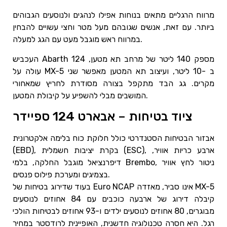
מרווח הרגליים מתאים בנוחות אפילו לנהגים ולנוסעים הגבוהים
ביותר. עם זאת, אנשים שגובהם מעל מטר וחצי עשויים להבחין
במרווח ראש מוגבל מעט עם הגג למעלה.
העכביש Abarth 124 מספק 140 ליטר של מרחב תא מטען,
עולה על MX-5 ב -10 ליטר, ועיצוב תא המטען מאפשר שני
מקרים. גג הבד מתקפל בצורה מסודרת לחריץ שמאחורי
המושבים מבלי להשפיע על קיבולת המטען.
ציוד בטיחות – אבארט 124 ספיידר
אבזור הבטיחות הסטנדרטי כולל חלוקת כוח בלימה אלקטרונית
(EBD), בקרת יציבות חשמלית (ESC), ארבע כריות אוויר,
דיפרנציאל מוגבל החלקה, בלמי Brembo, ניטור לחץ אוויר
בצמיגים ומערכת פילוס פנסים.
בעוד שדירוג בטיחות של Euro NCAP אינו סביר, מאזדה MX-5
קיבלה דירוג של ארבעה כוכבים עם 84 אחוזים לנוסעים
מבוגרים, 80 אחוזים לנוסעים ילדים ו-93 אחוזים לבטיחות הולכי
רגל. היא חסרה טכנולוגיה חדשנית, האופיינית לרודסטר במחיר