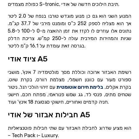
כפולת מצמדים S-tronic, תיבת הילוכים חדשה של אודי.
המנוע השני הוא גם כן מנוע מוגדש טורבו בנפח של 2.0 ליטר
אך הוא מצליח לספק 252 כ”ס ומומנט מירבי של 37.7 קג”מ.
נתונים אלו עוזרים לו לקזז את זמן ההאצה מ-0 ל-100 ל-5.8
שניות והמהירות המירבית עולה ל-250 קמ”ש. צריכת הדלק
בגרסה זאת עומדת על 16.1 ק”מ לליטר.
ציוד אודי A5
רשימת האבזור ארוכה וכוללת מסך מולטימדיה 7 אינץ’, מושבי
ספורט מעור עם כוונון חשמלי, מצלמת רוורס, בקרת שיוט,
בקרת אקלים,
בלימת חירום אוטומטית
עם זיהוי הולכי רגל, ניטור
שטחים מתים, פנסי לד, גג שמש פנוראמי, מפתח חכם, חיישני
חניה קדמיים ואחוריים, חישוקי סגסוגת 18 אינץ’ ועוד.
חבילות אבזור של אודי A5
הוא מציע שדרוג לחבילת האבזור עם שתי חבילות פוטנציאליות
– Tech Pack ו- Luxury.