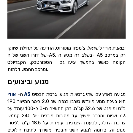
יבואנית אודי לישראל, צ’מפיון מוטורוס, הודיעה על תחילת שיווקו
של דורו השני של ה-A5. בשלב זה מגיע ה- A5 רק במרכב
הקופה כאשר בהמשך יגיעו גם הספורטבק, הקבריולט
ומרכב החמש דלתות.
מנוע וביצועים
מגיעה לארץ עם שתי גרסאות מנוע. גרסת הבסיס
אודי A5
ה-
היא בעלת מנוע מוגדש טורבו בנפח של 2.0 ליטר המייצר 190
כ”ס ומומנט של 32.6 קג”מ. זמן ההאצה מ-0 ל-100 עומד על
7.3 שניות והרכב ימשיך עד מהירות מירבית של 240 קמ”ש.
צריכת הדלק, לטענת היצרנית, עומדת על 18.5 ק”מ לליטר.
מנוע זה, בדומה למנוע השני והבכיר, משודך לתיבת הילוכים