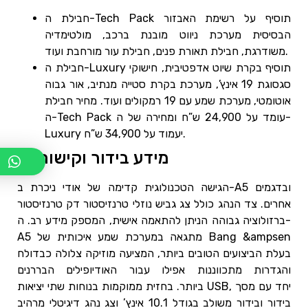
חבילת ה-Tech Pack תוסיף על רשימת האבזור
הבסיסית מערכת ניווט מובנת ברכב, מולטימדיה
משודרגת, חבילת תאורת פנים, חבילת עור מורחבת ועוד.
חבילת ה-Luxury תוסיף בקרת שיוט אדפטיבית, חישוקי
סגסוגת 19 אינץ’, מערכת בקרת סטייה מנתיב, אור גבוה
אוטומטי, מערכת שמע עם 19 רמקולים ועוד. מחיר חבילת
ה-Tech Pack עומד על 24,900 ש”ח ומחירה של ה-
Luxury יעמוד על 34,900 ש”ח.
מידע בידור וקישוריות
הגישה הטכנולוגית קדימה של אודי ניכרת ב-A5 ובדגמים
אחרים. צד הנהג כולל צג גביש נוזלי טרנזיסטור דק טרנזיסטור
ברזולוציה גבוהה הניתן להתאמה אישית, המספק מידע רב. ה-
A5 מתגאה במערכת שמע איכותית של Bang &ampsen
בעלת הביצועים הטובים ביותר, המציעה מוזיקה צלולה כבדולח
והגדרות מתכווננות אפילו עבור האודיופילים הבררנים
ביותר. בחזית ממוקמות בנוחות שתי יציאות USB, יחד עם מסך
בידור ובידור משולב בגודל 10.1 אינץ’ וצג נהג דיגיטלי מרהיב