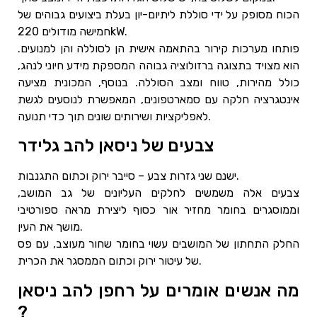
הכוח מסופק על ידי סוללת ליתיום-יון בעלת ביצועים גבוהים של
חמישה מודולים 220kW.
פותחו מערכות קירור בהתאמה אישית הן לסוללה והן למנועים.
הוא מצויד בתצוגה ברזולוציה גבוהה המספקת מידע חיוני לנהג,
כולל מהירות, טווח ומצב הסוללה. בנוסף, המכונית מציעה
אינטגרציה חלקה עם סמארטפונים, המאפשרת לנוסעים לגשת
לאפליקציות ושירותים שונים תוך כדי תנועה.
צבעים של ניסאן להב גלידר
ישנם שני גזרות צבע – סייבר ירוק וכתום התגנבות.
צבעים אלה משמשים לחלקים העליונים של גב המושב,
וממוסגרים בחומר מחזיר אור כסוף ליצירת מראה ספורטיבי
מושך את העין.
החלק התחתון של המושבים עשוי בחומר שחור מעוצב, עם פס
של עיטור ירוק וכתום הממסגר את הכרית.
מה אנשים אומרים על רחפן להב ניסאן
?