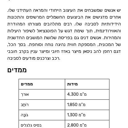
יש אנשים שמשבחים את העיצוב הייחודי והמראה העתידני שלו.
אחרים מדגישים את הביצועים החשמליים המרשימים והתכונות
הידידותיות לסביבה שלו. רבים מתלהבים מצורתו המהודרת
והאווירודינמית, תוך שימת דגש על הפוטנציאל לשיפור היעילות
והמהירות. אנשים דנים גם בפריסת שלושת המושבים החדשנית
של המכונית, המספקת חווית נהיגה נוחה וסוחפת. בסך הכל,
דגם רחפן להב ניסאן מייצר באזז חיובי ומייצר עניין בקרב חובבי
רכב וצרכנים מודעים לסביבה.
ממדים
מידות
ממדים
4,300 מ”מ
אורך
1,850 מ”מ
רוֹחַב
1,300 מ”מ
גוֹבַה
2,800 מ”מ
בסיס גלגלים