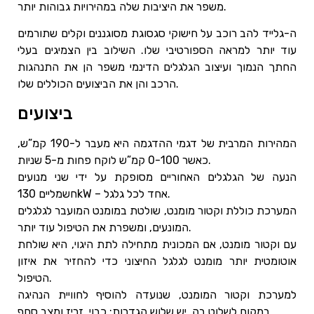
משפר את היציבות שלה במהירויות גבוהות יותר.
ה-גלייד להב רוכב על חישוקי סגסוגת מסוגננים וקלים שתורמים
עוד יותר למראה הספורטיבי שלו. השילוב בין הצמיגים בעלי
החתך הנמוך ועיצוב הגלגלים הדינמי משפר הן את התנהגות
הרכב והן את הביצועים הכוללים שלו.
ביצועים
המהירות המרבית של דגמי ההדגמה היא מעבר ל-190 קמ”ש,
כאשר 0-100 קמ”ש לוקח פחות מ-5 שניות.
הנעה של הגלגלים האחוריים מסופקת על ידי שני מנועים
חשמליים 130kW – אחד לכל גלגל.
המערכת כוללת וקטור מומנט, שולטת במומנט המועבר לגלגלים
המונעים, ומשפרת את הטיפול עוד יותר.
עם וקטור מומנט, אם המכונית מתחילה לתת היגוי, היא שולחת
אוטומטית יותר מומנט לגלגל החיצוני כדי להחזיר את איזון
הטיפול.
למערכת וקטור המומנט, שנועדה להוסיף לחוויית הנהיגה
במקום לשלוט בה, יש שלוש הגדרות: כבוי, זריז ומצב סחף.