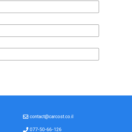
contact@carcost.co.il
077-50-66-126