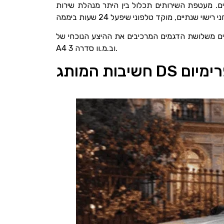
עים. מעטפת השירותים תכלול בין היתר מנהלת שירות
את ההיצע הנוכחי של DS. ה-DS3 שיתחרה בסגמנט הסופר מיני פרימיום וכן DS4 הגדולה שמבקשת להוות תחליף לאודי
A4 וב.מ.וו סדרה 3.
רואן פרימיום