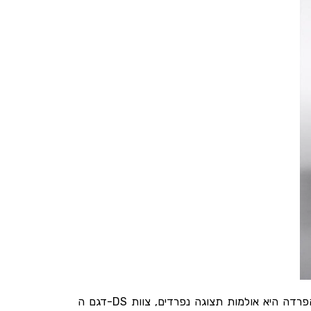
דגם ה-DS הופרד ממותג האב סיטרואן ומשווק כעת כמותג עצמאי, בדומה ללקסוס של טויוטה ואינפיניטי של ניסאן. המשמעות של ההפרדה היא אולמות תצוגה נפרדים, צוות