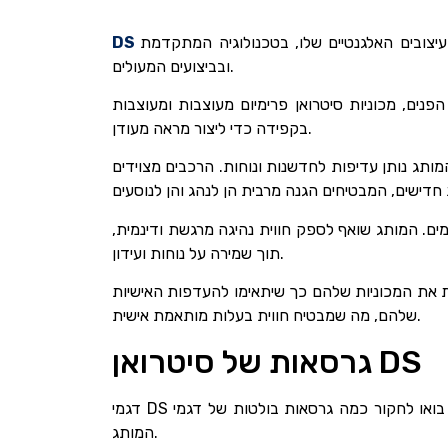
בעיצובים האלגנטיים שלו, בטכנולוגיה המתקדמת
ובביצועים המעולים.
ים, מכוניות סיטרואן פרימיום מעוצבות ומעוצבות
בקפידה כדי ליצור מראה מעודן.
מותג נותן עדיפות לחדשנות ונוחות. הרכבים מצוידים
מים. המותג שואף לספק חווית נהיגה מרגשת ודינמית,
תוך שמירה על נוחות ועידון.
שית את המכוניות שלהם כך שיתאימו להעדפות האישיות
שלהם, מה שמבטיח חווית בעלות מותאמת אישית.
גרסאות של סיטרואן DS
דגמי DS בולטים עם העיצוב המרשים, הטכנולוגיות החדשניות והאומנות המעודנת שלהם. בואו לחקור כמה גרסאות בולטות של דגמי DS המדגימות את חווית הפרימיום שמציע
המותג.