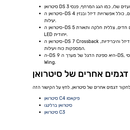
סיטרואן ה-DS 4 היא מכונית קומפקטית פרימיום אלגנטית ומסוגננת המשלבת צדדיות עם אלמנטים עיצוביים מעודנים. הוא זמין עם מגוון מנועים, כולל אפשרויות דיזל ובנזין
יעילות.
סיטרואן ה-DS 5 היא מכונית דגל מנהלים פרימיום המגלמת אלגנטיות, יוקרה וטכנולוגיה מתקדמת. העיצוב האוונגרדי שלו מייחד אותו, עם קווים חדים, צללית חלקה ותאורת
LED ייחודית.
סיטרואן ה-DS 7 Crossback הוא רכב שטח יוקרתי ומרווח המשלב צדדיות עם תכונות פרימיום. הוא זמין עם מגוון אפשרויות מנוע, לרבות אפשרויות בנזין, דיזל והיברידיות,
המספקות כוח ויעילות.
ה-DS 9 היא ספינת הדגל של מערך ה-DS, המייצגת את פסגת היוקרה והתחכום. הוא מאופיין בעיצוב חיצוני מלוטש, עם אלמנטים כמו פנסי Active LED Vision וגריל של
Wing.
דגמים אחרים של סיטרואן
לחקור דגמים אחרים של סיטרואן, לחץ על הקישור הזה
סיטרואן C4 פיקאסו
סיטרואן ברלינגו
סיטרואן C3