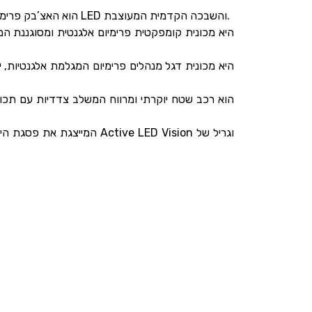
סיטרואן DS 3 הוא האצ’בק פרימיום קומפקטי המציג שילוב של אלגנטיות. עם סממני העיצוב הייחודיים והנועזים שלו, כמו הגג המרחף, פנסי LED והשבכה הקדמית המעוצבת.