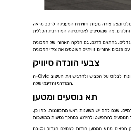
לט ומציג צורה נועזת וזוויתית המעניקה לרכב מראה
ון גדלים, בהתאם לדגם. גם חלקה האחורי של המכונית
צבעי הונדה סיוויק
ה-Civic החדשה מגיעה במגוון צבעים מרהיבים, כולל כחול אגאי מתכתי, סוניק גריי פנינה,ו-ראלי אדום. צבעים אלו נועדו לגרום למכונית לבלוט על הכביש ולהדגיש את העיצוב
המודרני והדינמי שלה.
תא נוסעים ומטען
מיים, שגם להם יש משענות ראש מתכווננות. כמו כן,
ל מעוקב עבור דברים. קל להעלות ולפרוק חפצים מתא המטען הודות לצמצם הגדול ולגובה