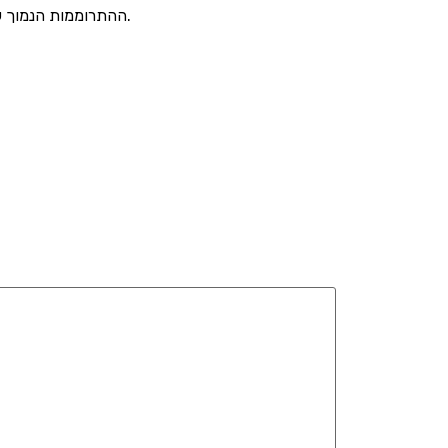
ההתרוממות הנמוך שלו. משענת המושב האחורי של הסיוויק מתפצלת ומתקפלת כך שניתן לשנותו כך שיתאים לחפצים גדולים יותר או ליותר אנשים.