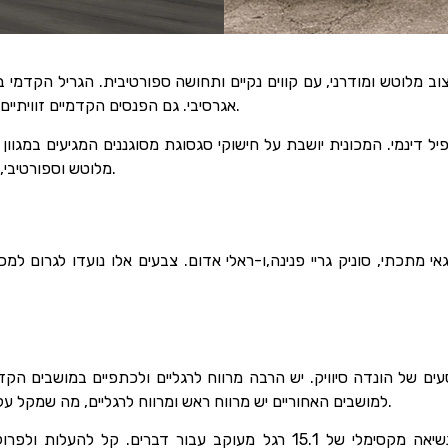
מלוטש ומודרני, עם קווים נקיים ותחושה ספורטיבית. הגריל הקדמי בו
אגרסיבי. גם הפנסים הקדמיים זוויתיים וחלקים, מה שמוסיפים לאסתטיקה המודרנית הכללית.
פיל דינמי. המכונית יושבת על חישוקי סגסוגת מסוגננים המגיעים במגו
מלוטש וספורטיבי, עם פנסים אחוריים זוויתיים העוטפים את צידי המכונית.
ים של הונדה סיוויק. יש הרבה מרווח לרגליים ולכתפיים במושבים הקד
למושבים האחוריים יש מרווח ראש ומרווח לרגליים, מה שמקל על הנוסעים להתפשט ולהירגע במהלך נסיעות ממושכות.
הונדה סיוויק כוללת תא מטען מרווח המציע כושר נשיאה מקסימלי של 15.1 רג