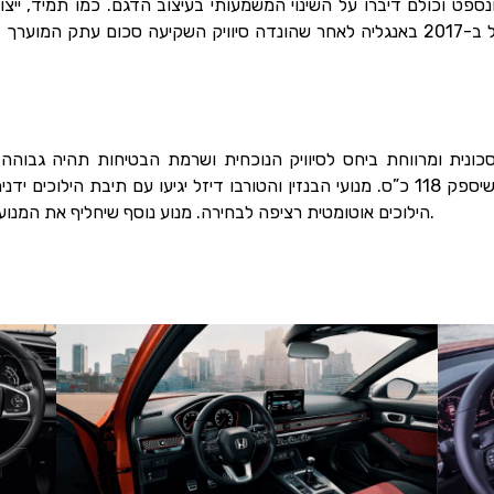
נספט וכולם דיברו על השינוי המשמעותי בעיצוב הדגם. כמו תמיד, ייצ
הילוכים אוטומטית רציפה לבחירה. מנוע נוסף שיחליף את המנוע 1.8 הנוכחי הוא מנוע בנזין 2.0 ליטר שיספק 350 כ”ס.