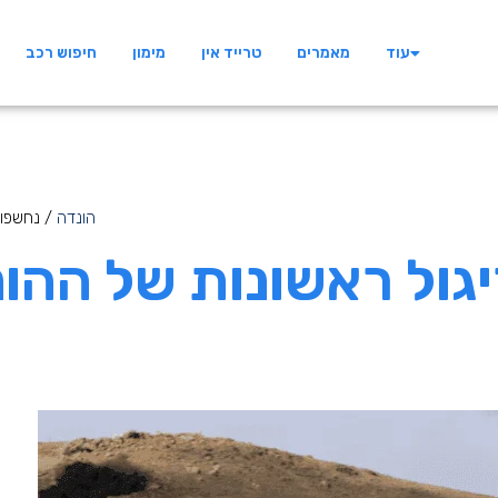
עוד
מאמרים
טרייד אין
מימון
חיפוש רכב
הונדה
/ נחשפו 
גול ראשונות של ההונ