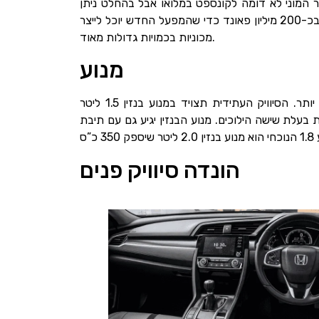
ור המוני לא דומה לקונספט במלואו אבל בהחלט ניתן
לראות שינויים רציניים למרות ההסוואה. ייצור הרכב יחל ב-2017 באנגליה לאחר שהונדה סיוויק השקיעה סכום עתק המוערך בכ-200 מיליון פאונד כדי שהמפעל החדש יוכל לייצר
מכוניות בכמויות גדולות מאוד.
מנוע
בהונדה מבטיחים שהסיוויק החדשה תהיה חסכונית ומרווחת ביחס לסיוויק הנוכחית ושרמת הבטיחות תהיה גבוהה יותר. הסיוויק העתידית תצויד במנוע בנזין 1.5 ליטר‏i-‎Vtec
הונדה סיוויק פנים