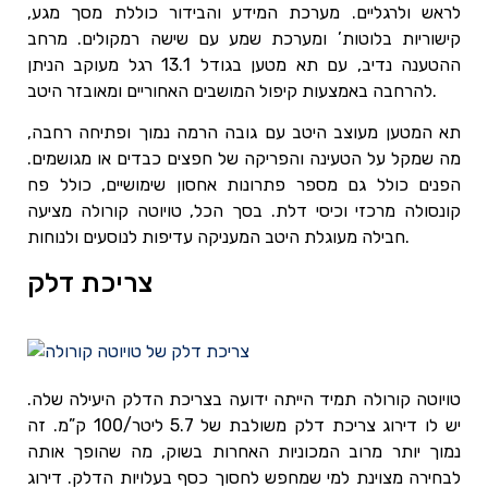
לראש ולרגליים. מערכת המידע והבידור כוללת מסך מגע,
קישוריות בלוטות’ ומערכת שמע עם שישה רמקולים. מרחב
ההטענה נדיב, עם תא מטען בגודל 13.1 רגל מעוקב הניתן
להרחבה באמצעות קיפול המושבים האחוריים ומאובזר היטב.
תא המטען מעוצב היטב עם גובה הרמה נמוך ופתיחה רחבה,
מה שמקל על הטעינה והפריקה של חפצים כבדים או מגושמים.
הפנים כולל גם מספר פתרונות אחסון שימושיים, כולל פח
קונסולה מרכזי וכיסי דלת. בסך הכל, טויוטה קורולה מציעה
חבילה מעוגלת היטב המעניקה עדיפות לנוסעים ולנוחות.
צריכת דלק
טויוטה קורולה תמיד הייתה ידועה בצריכת הדלק היעילה שלה.
יש לו דירוג צריכת דלק משולבת של 5.7 ליטר/100 ק”מ. זה
נמוך יותר מרוב המכוניות האחרות בשוק, מה שהופך אותה
לבחירה מצוינת למי שמחפש לחסוך כסף בעלויות הדלק. דירוג