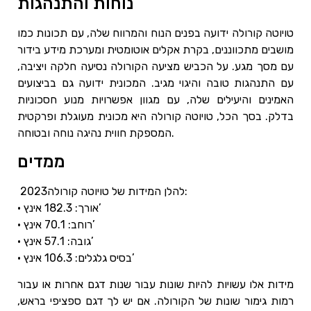
נוחות והתנהגות
טויוטה קורולה ידועה בפנים הנוח והמרווח שלה, עם תכונות כמו
מושבים מתכווננים, בקרת אקלים אוטומטית ומערכת מידע בידור
עם מסך מגע. על הכביש מציעה הקורולה נסיעה חלקה ויציבה,
עם התנהגות טובה והיגוי מגיב. המכונית ידועה גם בביצועים
האמינים והיעילים שלה, עם מגוון אפשרויות מנוע חסכוניות
בדלק. בסך הכל, טויוטה קורולה היא מכונית מעוגלת ופרקטית
המספקת חווית נהיגה נוחה ובטוחה.
ממדים
להלן המידות של טויוטה קורולה2023:
• אורך: 182.3 אינץ’
• רוחב: 70.1 אינץ’
• גובה: 57.1 אינץ’
• בסיס גלגלים: 106.3 אינץ’
מידות אלו עשויות להיות שונות עבור שנות דגם אחרות או עבור
רמות גימור שונות של הקורולה. אם יש לך דגם ספציפי בראש,