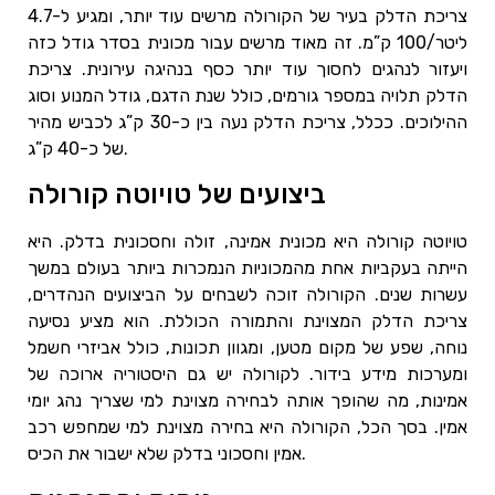
צריכת הדלק בעיר של הקורולה מרשים עוד יותר, ומגיע ל-4.7
ליטר/100 ק”מ. זה מאוד מרשים עבור מכונית בסדר גודל כזה
ויעזור לנהגים לחסוך עוד יותר כסף בנהיגה עירונית. צריכת
הדלק תלויה במספר גורמים, כולל שנת הדגם, גודל המנוע וסוג
ההילוכים. ככלל, צריכת הדלק נעה בין כ-30 ק”ג לכביש מהיר
של כ-40 ק”ג.
ביצועים של טויוטה קורולה
טויוטה קורולה היא מכונית אמינה, זולה וחסכונית בדלק. היא
הייתה בעקביות אחת מהמכוניות הנמכרות ביותר בעולם במשך
עשרות שנים. הקורולה זוכה לשבחים על הביצועים הנהדרים,
צריכת הדלק המצוינת והתמורה הכוללת. הוא מציע נסיעה
נוחה, שפע של מקום מטען, ומגוון תכונות, כולל אביזרי חשמל
ומערכות מידע בידור. לקורולה יש גם היסטוריה ארוכה של
אמינות, מה שהופך אותה לבחירה מצוינת למי שצריך נהג יומי
אמין. בסך הכל, הקורולה היא בחירה מצוינת למי שמחפש רכב
אמין וחסכוני בדלק שלא ישבור את הכיס.