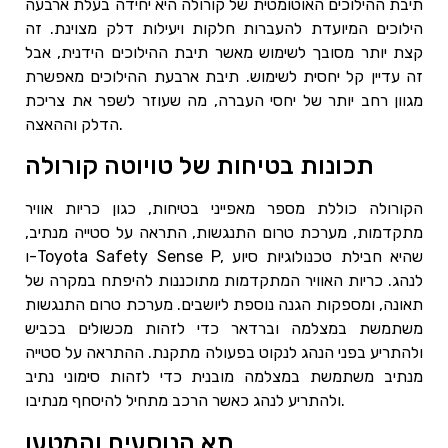
תיבת ההילוכים האוטומטית של קורולה היא יחידה בעלת ארבעה
הילוכים המיועדת להעברות חלקות ויעילות דלק מצוינת. זה
קצת יותר מסובך לשימוש מאשר תיבת ההילוכים הידנית, אבל
זה עדיין קל יחסית לשימוש. תיבת ארבעת ההילוכים מאפשרת
מגוון רחב יותר של יחסי העברה, מה שעוזר לשפר את צריכת
הדלק וההאצה.
תכונות בטיחות של טויוטה קורולה
הקורולה כוללת מספר מאפייני בטיחות, כגון כריות אוויר
מתקדמות, מערכת טרום התנגשות, התראה על סטייה מנתיב,
ו-Toyota Safety Sense P, שהיא חבילת טכנולוגיות סיוע
לנהג. כריות האוויר המתקדמות מתוכננות להיפתח במקרה של
תאונה, ומספקות הגנה נוספת ליושבים. מערכת טרום התנגשות
משתמשת במצלמה וברדאר כדי לזהות מכשולים בכביש
ולהתריע בפני הנהג לנקוט בפעולה מתקנת. ההתראה על סטייה
מנתיב משתמשת במצלמה מובנית כדי לזהות סימוני נתיב
ולהתריע לנהג כאשר הרכב מתחיל להיסחף מנתיבו.
תא הנוסעים והמטען