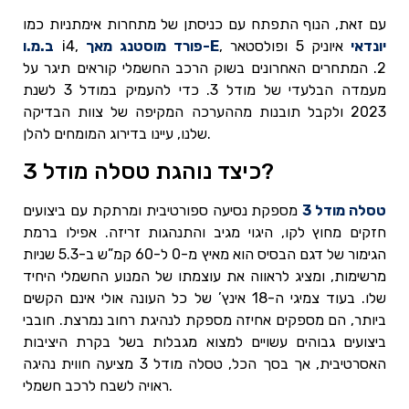
עם זאת, הנוף התפתח עם כניסתן של מתחרות אימתניות כמו
יונדאי
איוניק 5 ופולסטאר
,
פורד מוסטנג מאך-E
i4,
ב.מ.ו
2. המתחרים האחרונים בשוק הרכב החשמלי קוראים תיגר על
מעמדה הבלעדי של מודל 3. כדי להעמיק במודל 3 לשנת
2023 ולקבל תובנות מההערכה המקיפה של צוות הבדיקה
שלנו, עיינו בדירוג המומחים להלן.
כיצד נוהגת טסלה מודל 3?
טסלה מודל 3
מספקת נסיעה ספורטיבית ומרתקת עם ביצועים
חזקים מחוץ לקו, היגוי מגיב והתנהגות זריזה. אפילו ברמת
הגימור של דגם הבסיס הוא מאיץ מ-0 ל-60 קמ”ש ב-5.3 שניות
מרשימות, ומציג לראווה את עוצמתו של המנוע החשמלי היחיד
שלו. בעוד צמיגי ה-18 אינץ’ של כל העונה אולי אינם הקשים
ביותר, הם מספקים אחיזה מספקת לנהיגת רחוב נמרצת. חובבי
ביצועים גבוהים עשויים למצוא מגבלות בשל בקרת היציבות
האסרטיבית, אך בסך הכל, טסלה מודל 3 מציעה חווית נהיגה
ראויה לשבח לרכב חשמלי.