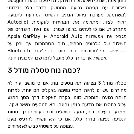
Google בזמן אמת, אם כי היא עלולה להיתקל מדי פעם בבעיות
באזורים עם קליטה גרועה. הממשק בדרך כלל ידידותי
למשתמש. מערכת ניהול הנתיב והשיוט המודעת לתנועה
Autopilot ראויה לציון, ומתאימה את המהירות לעקומות
מתקרבות, אם כי לעתים באופן שמרני. עם זאת, היעדרם של
Apple CarPlay ו- Android Auto מגביל את אפשרויות
השילוב של טלפונים חכמים, תוך הסתמכות אך ורק על
Bluetooth. סטרימינג מפלטפורמות כמו הולו ונטפליקס
אפשרי, אך בדרך כלל מוגבל לזמן שבו המכונית חונה.
כמה נוח טסלה מודל 3?
טסלה מודל 3 מציעה תא נוסעים נוח, אם כי מושבי עור לא
מחוררים עשויים להיות חסרי נשימה באקלים חם יותר. למרות
היותה רגועה ותומכת, כוונון בקרת האקלים דרך מסך המגע
עלול להסיח את הדעת בזמן נהיגה. תא הנוסעים נשאר שקט,
וממזער ביעילות רוח, הנעה חשמלית ורוב רעשי הדרך. נוחות
הנסיעה נעימה בדרך כלל, אם כי היא עשויה להרגיש מעט
עמוסה על משטחי כביש לא אחידים.