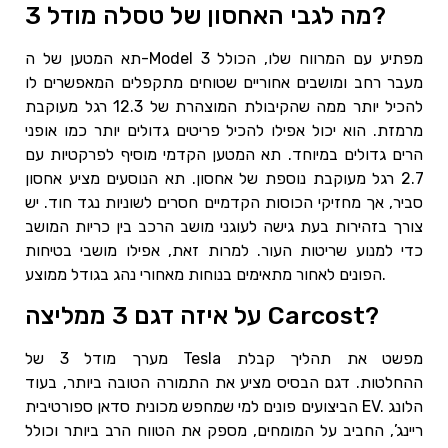
מה לגבי האחסון של טסלה מודל 3?
תא המטען של ה-Model 3 מפתיע עם המרווח שלו, הכולל
מעבר רחב ומושבים אחוריים שטוחים מתקפלים המאפשרים לו
להכיל יותר ממה שהקיבולת המוצהרת של 12.3 רגל מעוקבת
מרמזת. הוא יכול אפילו להכיל פריטים גדולים יותר כמו אופני
הרים גדולים במיוחד. תא המטען הקדמי מוסיף לפרקטיות עם
2.7 רגל מעוקבת נוספת של אחסון. תא הנוסעים מציע אחסון
סביר, אך מחזיקי הכוסות הקדמיים חסרים לשוניות נגד חוד. יש
צורך בזהירות בעת גישה לעוגני מושב הרכב בין כריות המושב
כדי למנוע שריטות העור. למרות זאת, אפילו מושבי בטיחות
הפונים לאחור מתאימים בנוחות מאחורי נהג בגודל ממוצע.
על איזה דגם 3 ממליצה Carcost?
מערך מודל 3 של Tesla מפשט את תהליך קבלת
ההחלטות. דגם הבסיס מציע את התמורה הטובה ביותר, בעוד
הביצועים פונים למי שמחפש מכונית סדאן ספורטיבית EV. הלונג
ריינג’, החביב על המומחים, מספק את הטווח הרב ביותר וכולל