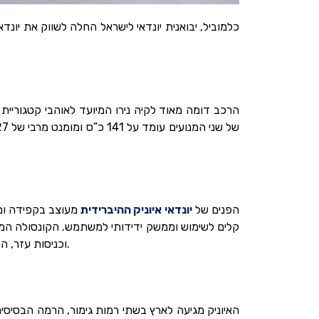
כלמוביל, יבואנית יונדאי לישראל החלה לשווק את יונ
הפנים של
יונדאי איוניק ההיברידית
מעוצב בקפידה ומספ
שמקל על הניווט בין ההגדרות השונות. הוא כולל קישוריות בלוטות’, יציאות USB וכניסות עזר, המאפשרים לנוסעים לחבר את המכשירים שלהם.
האיוניק מגיעה לארץ בשתי רמות גימור, הרמה הבסיסית