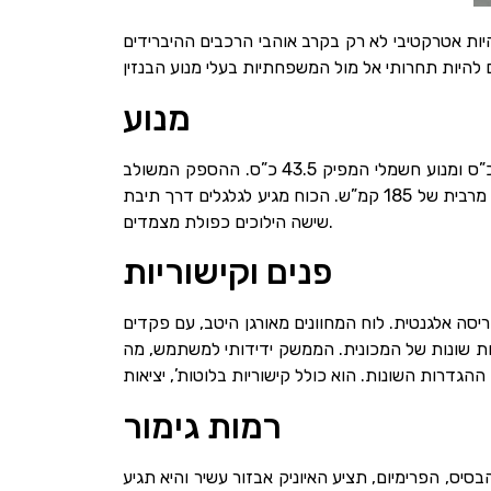
היות אטרקטיבי לא רק בקרב אוהבי הרכבים ההיברידים
מנוע
הרכב דומה מאוד לקיה נירו המיועד לאוהבי קטגוריית הג’יפים. יונדאי איוניק תוצע עם מנוע בנזין בנפח 1.6 ליטר המפיק 105 כ”ס ומנוע חשמלי המפיק 43.5 כ”ס. ההספק המשולב
של שני המנועים עומד על 141 כ”ס ומומנט מרבי של 27 קג”מ. זמן התאוצה מ-0 ל-100 הוא 11.1 שניות והרכב ימשיך למהירות מרבית של 185 קמ”ש. הכוח מגיע לגלגלים דרך תיבת
שישה הילוכים כפולת מצמדים.
פנים וקישוריות
יסה אלגנטית. לוח המחוונים מאורגן היטב, עם פקדים
וגת מסך מגע 8.0, המשמשת כמרכז הבקרה לפונקציות שונות של המכונית. הממשק ידידותי למשתמש, מה
רמות גימור
יס, הפרימיום, תציע האיוניק אבזור עשיר והיא תגיע