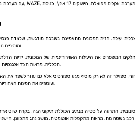
 לסמארטפונים, מערכת אקלים מפוצלת, חישוקים 17 אינץ’, כניסת
י
ים וצללית יעילה. חזית המכונית מתאפיינת בשבכה מודגשת, שלצדה פנ
משלבים טכנולוגיית LED ומוסיפים נופך של תחכום למראה הכללי.
לקים המשפרים את היעילות האווירודינמית של המכונית. ידיות הדלת
הכללית. מראות הצד אלגנטיות וכוללות מחווני איתות משולבים לבטיחות ונוחות נוספת.
ורי. ספוילר זה לא רק מוסיף מגע ספורטיבי אלא גם עוזר לשפר את האוו
ועוטפים את הפינות האחוריות, ומשפרים עוד יותר את המראה המודרני של המכונית.
ומית, התרעה על סטייה מנתיב הכוללת תיקוני הגה, בקרת שיוט אדפטיב