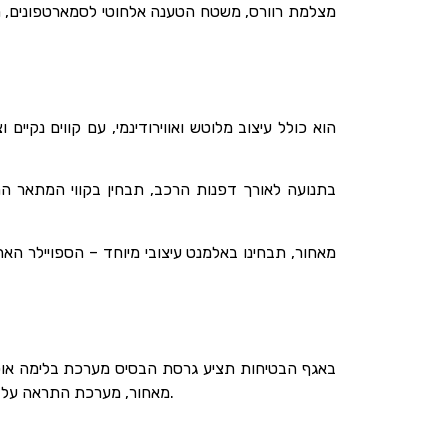
עם מערכת מולטימדיה 8 אינץ’ המותאמת לאנדרואיד, מפתח חכם, WAZE, מצלמת רוורס, משטח הטענה אלחוטי
הוא כולל עיצוב מלוטש ואווירודינמי, עם קווים נקי
בתנועה לאורך דפנות הרכב, תבחין בקווי המתאר הח
מאחור, תבחינו באלמנט עיצובי מיוחד – הספויילר האח
באגף הבטיחות תציע גרסת הבסיס מערכת בלימה אוטונ
הבכירה הרכב יגיע בנוסף גם עם פנסי LED מאחור, מערכת התראה על רכב בשטח מת, מראות מתקפלות אוטומטית, מושב נהג מתכוונן, חיישני חנייה ועוד.