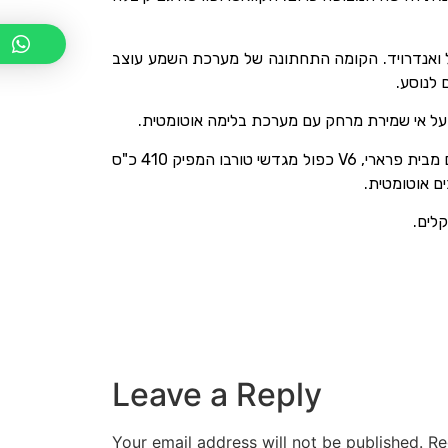
ולטימדיה חדשה עם צג 8.4 אינטש בעל תאימות מלאה לאפל ואנדרויד. הקומה התחתונה של מערכת השמע עוצב
על אי שמירת מרחק עם מערכת בלימה אוטומטית.
הקוואטרופורטה תשווק עם מנוע V6 שמפיק 350 כ"ס – 20 כ"ס יותר מהמנוע של הדגם היוצא. בנוסף היא תוצע עם שני מנועים מבית פרארי, V6 כפול מגדשי טורבו המפיק 410 כ"ס
Leave a Reply
Your email address will not be published.
Re