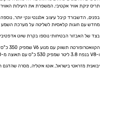
תריס יניקת אוויר אקטיבי, המשפרת את היעילות האווירודינאמית בכ- 10% לעומת הדגם 
מחדש עם חוגות קלאסיות לשליטה על מערכת השמע ונורות LED פנימיות וגם נעשה שינוי קל לעיצובם של תאי האחסון הק
בצד של האבזור הבטיחותי נוספו בקרת שיוט אדפטיבי
ו-V8 בנפח 3.8 ליטר שמפיק 530 כ"ס עם תאוצה מ-0 ל-100 קמ"ש תוך 4.7 שניות. כל מנועי מזרטי מחוברים לתיבת 8 הילוכים אוטומטית.
יבואנית מזראטי בישראל, אוטו איטליה, מסרה שהדגם החדש ישווק בישראל לקרא