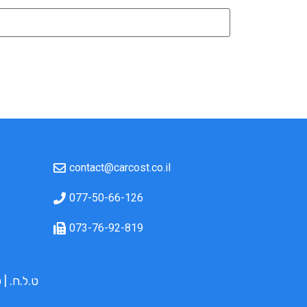
contact@carcost.co.il
077-50-66-126
073-76-92-819
ט.ל.ח. | כל התמו