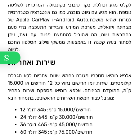
לקלט מגע וכוללת בקר סיבובי בקונסולה המרכזית לשליטה
נוספת. הוא מגיע עם ניווט מובנה, כמו גם אינטגרציה סטנדרטית
של Apple CarPlay ו-Android Auto.למרות שהיא מושכת
מבחינה ויזואלית, מערכת המידע והבידור התעכבה מדי פעם
בהתראות ניווט, מה שהוביל להחמצת פניות. עם זאת, ניתן
לפתור בעיה קטנה זו באמצעות ממשקי שילוב הטלפון החכם
לניווט.
שירות ואחריות
אלפא רומיאו סטלביו מגובה בחמש שנות אחריות ללא הגבלת
קילומטרים. שירות יומן הרישום נחוץ כל 12 חודשים או 15,000
ק”מ, המוקדם מביניהם. אלפא רומיאו מספקת שירות במחיר
מוגבל עבור חמשת השירותים הראשונים, בתמחור הבא:
12 חודשים/15,000 ק”מ: 345 דולר
24 חודשים/30,000 ק”מ: 645 דולר
36 חודשים/45,000 ק”מ: 465 דולר
60 חודשים/75,000 ק”מ: 345 דולר