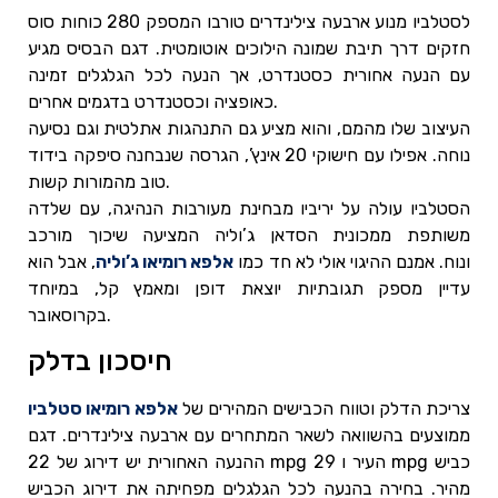
לסטלביו מנוע ארבעה צילינדרים טורבו המספק 280 כוחות סוס
חזקים דרך תיבת שמונה הילוכים אוטומטית. דגם הבסיס מגיע
עם הנעה אחורית כסטנדרט, אך הנעה לכל הגלגלים זמינה
כאופציה וכסטנדרט בדגמים אחרים.
העיצוב שלו מהמם, והוא מציע גם התנהגות אתלטית וגם נסיעה
נוחה. אפילו עם חישוקי 20 אינץ’, הגרסה שנבחנה סיפקה בידוד
טוב מהמורות קשות.
הסטלביו עולה על יריביו מבחינת מעורבות הנהיגה, עם שלדה
משותפת ממכונית הסדאן ג’וליה המציעה שיכוך מורכב
ונוח. אמנם ההיגוי אולי לא חד כמו
אלפא רומיאו ג’וליה
, אבל הוא
עדיין מספק תגובתיות יוצאת דופן ומאמץ קל, במיוחד
בקרוסאובר.
חיסכון בדלק
צריכת הדלק וטווח הכבישים המהירים של
אלפא רומיאו סטלביו
ממוצעים בהשוואה לשאר המתחרים עם ארבעה צילינדרים. דגם
ההנעה האחורית יש דירוג של 22 mpg העיר ו 29 mpg כביש
מהיר. בחירה בהנעה לכל הגלגלים מפחיתה את דירוג הכביש