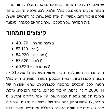
שיתאימו להעדפות שונות. בהתאם לגרסה, תוכלו לבחור מתוך
מבחר צבעים מסוגננים, כולל אלפא לבן, אלפא אדום, שחור
וולקנו ואפור וזוב. אפשרויות אלה מאפשרות לך להתאים אישית
את המראה של הסטלביו שלך בהתאם לטעמך וסגנונך.
קיצוצים ותמחור
ריצה מהירה – 48,170 $
טי – 53,120 $
מהירות – 54,920 $
לוסו – 57,520 $
אסטרמה – 60,920 $
ה- Stelvio Ti הוא הבחירה המומלצת, מכיוון שהוא מגיע עם
תכונות סטנדרטיות רצויות ומספק תמורה מצוינת. הוא כולל
הנעה לכל הגלגלים כתכונה סטנדרטית, שהיא אופציה של
2000 דולר ברמת הגימור ספרינט ברמת הכניסה. גרסת Ti
מציעה תכונות נוספות כגון חישוקי 19 אינץ’ גדולים יותר, ניווט
מובנה, גג שמש ומגוון רחב יותר של אפשרויות זמינות. שיפורים
אלה משפרים את חוויית הנהיגה הכוללת ומוסיפים נוחות לדגם