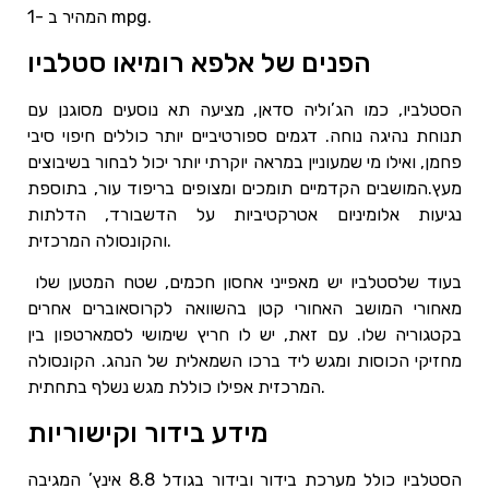
המהיר ב -1 mpg.
הפנים של אלפא רומיאו סטלביו
הסטלביו, כמו הג’וליה סדאן, מציעה תא נוסעים מסוגנן עם
תנוחת נהיגה נוחה. דגמים ספורטיביים יותר כוללים חיפוי סיבי
פחמן, ואילו מי שמעוניין במראה יוקרתי יותר יכול לבחור בשיבוצים
מעץ.המושבים הקדמיים תומכים ומצופים בריפוד עור, בתוספת
נגיעות אלומיניום אטרקטיביות על הדשבורד, הדלתות
והקונסולה המרכזית.
בעוד שלסטלביו יש מאפייני אחסון חכמים, שטח המטען שלו
מאחורי המושב האחורי קטן בהשוואה לקרוסאוברים אחרים
בקטגוריה שלו. עם זאת, יש לו חריץ שימושי לסמארטפון בין
מחזיקי הכוסות ומגש ליד ברכו השמאלית של הנהג. הקונסולה
המרכזית אפילו כוללת מגש נשלף בתחתית.
מידע בידור וקישוריות
הסטלביו כולל מערכת בידור ובידור בגודל 8.8 אינץ’ המגיבה