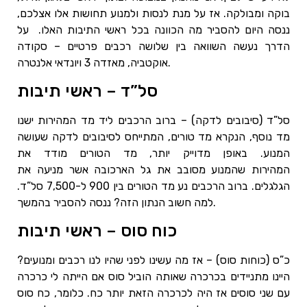
בוקה ומבולקה. אז על מנת לנסות ולמנוע תחושות אלו אצלכם,
ננסה היום להסביר מה הכוונה בכל ראשי התיבות האלו. על
הדרך נעשה השוואה בין שלושה רכבים פרטיים – סקודה
אוקטביה, מאזדה 3 ויונדאי אלנטרה.
סל”ד – ראשי תיבות
סל”ד (סיבובים לדקה) – ברוב הרכבים ליד מד המהירות ישנו
מד נוסף, הנקרא מד טורים, המתייחס לסיבובים לדקה שעושה
המנוע. באופן מדוייק יותר, מד הטורים מודד את
המהירות שהמנוע מסובב את גל הארכובה אשר מניעה את
הגלגלים. ברוב הרכבים נע מד הטורים בין 900 ל-7,500 סל”ד.
למה חשוב הנתון הזה? ננסה להסביר בהמשך.
כוח סוס – ראשי תיבות
כ”ס (כוחות סוס) – אז מה עשינו לפני שהיו לנו רכבים ומנועים?
היינו מתניידים בכרכרה שאותה הוביל סוס אם הייתה לי כרכרה
עם שני סוסים אז היה לכרכרה הזאת יותר כח. כלומר, כח סוס