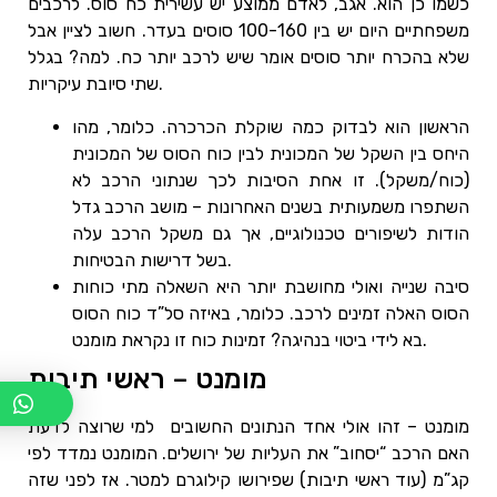
כשמו כן הוא. אגב, לאדם ממוצע יש עשירית כח סוס. לרכבים
משפחתיים היום יש בין 100-160 סוסים בעדר. חשוב לציין אבל
שלא בהכרח יותר סוסים אומר שיש לרכב יותר כח. למה? בגלל
שתי סיובת עיקריות.
הראשון הוא לבדוק כמה שוקלת הכרכרה. כלומר, מהו
היחס בין השקל של המכונית לבין כוח הסוס של המכונית
(כוח/משקל). זו אחת הסיבות לכך שנתוני הרכב לא
השתפרו משמעותית בשנים האחרונות – מושב הרכב גדל
הודות לשיפורים טכנולוגיים, אך גם משקל הרכב עלה
בשל דרישות הבטיחות.
סיבה שנייה ואולי מחושבת יותר היא השאלה מתי כוחות
הסוס האלה זמינים לרכב. כלומר, באיזה סל”ד כוח הסוס
בא לידי ביטוי בנהיגה? זמינות כוח זו נקראת מומנט.
מומנט – ראשי תיבות
מומנט – זהו אולי אחד הנתונים החשובים למי שרוצה לדעת
האם הרכב “יסחוב” את העליות של ירושלים. המומנט נמדד לפי
קג”מ (עוד ראשי תיבות) שפירושו קילוגרם למטר. אז לפני שזה