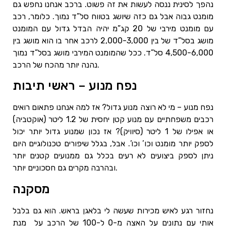
נהפך לסינית ננסה לעשות את זה פשוט. ברכב אנחנו נחפש גם
מומנט גבוה אבל גם כזה שיושג בטווח סל”ד נמוך. כלומר, רכב
עם מומנט מירבי של 20 קג”מ יהיה הבדל גדול עם המומנט
מושג בסל”ד של בין 2,000-3,000 לרכב אחר בו הוא מושג בין
4,500-6,000 סל”ד. ככל שהמומנט המירבי מושג בסל”ד נמוך
נהנה יותר מהכח של הרכב.
נפח מנוע – ראשי תיבות
נפח מנוע – מי לא רוצה מנוע גדול? אז למה אנחנו פתאום רואים
רכבים משפחתיים עם מנוע קטן יחסית של 1.2 ליטר (אוקטביה)
או אפילו של 1 ליטר (סיוויק)? אז נכון שמנוע גדול יותר יכול
לספק יותר מומנט וכו’ וכו’. אבל, בגלל שיפורים טכנולוגיים היום
ניתן לספק ביצועים לא רעים בכלל גם ממנועים קטנים יותר
ובהרבה מקרים גם חסכוניים יותר.
מסקנה
נחזור רגע לאיש מכירות שעשה לי בלאגן בראש. הוא גם בלבל
אותי עם נתונים על האצה מ-0 ל-100 של הרכב על מנת